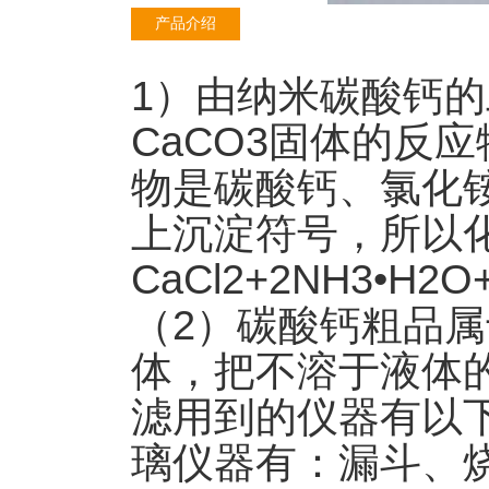
产品介绍
1）由纳米
碳酸钙的
CaCO
3固体的反应
物
是碳酸钙、氯化
上沉淀符号，所以
CaCl
2+2NH3•H2O
（2）碳酸
钙粗品属
体，把不溶于液体
滤用到的仪器有以
璃仪器有：漏斗、